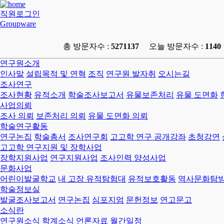
직원로그인
Groupware
총 방문자수 :
5271137
오늘 방문자수 :
1140
연구원소개
인사말
설립목적 및 연혁
조직
연구원 발자취
오시는길
조사연구
조사현황
유적소개
학술조사보고서
유물보존처리
유물 도면화
사업의뢰
조사 의뢰
보존처리 의뢰
유물 도면화 의뢰
학술연구활동
연구논집
학술총서
조사연구회
고고학 연구 공개강좌
초청강연
고고학 연구지원 및 장학사업
장학지원사업
연구지원사업
조사인력 양성사업
문화사업
어린이발굴학교
내 고장 유적탐험대
유적보호활동
역사문화탐
학술정보실
발굴조사보고서
연구논집
심포지엄
문헌정보
연고문고
소식란
연구원소식
학계소식
언론자료
월간일정