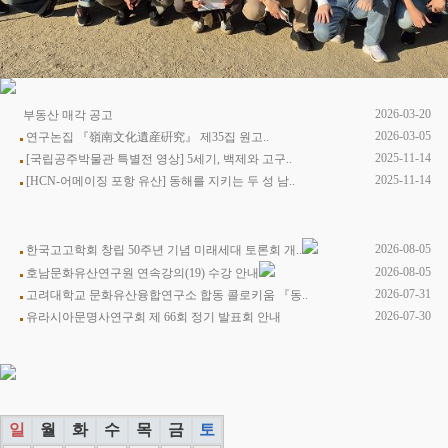
2026-03-20
부동산 매각 공고
2026-03-05
연구논집 『嶺南⽂化遺産硏究』 제35집 원고..
2025-11-14
[국립공주박물관 특별전 영상] 5세기, 백제와 고구..
2025-11-14
[HCN-어메이징 포항 유산] 동해를 지키는 두 성 남..
2026-08-05
한국고고학회 창립 50주년 기념 미래세대 토론회 개..
2026-08-05
호남문화유산연구원 연속강의(19) 수강 안내
2026-07-31
고려대학교 문화유산융합연구소 합동 콜로키움 『동..
2026-07-30
유라시아문명사연구회 제 66회 정기 발표회 안내
일
월
화
수
목
금
토