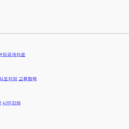
현장공개자료
심포지엄
교류협력
방
시민강좌