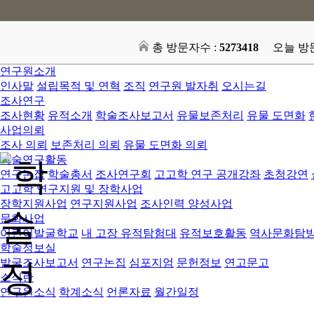
총 방문자수 :
5273418
오늘 방
연구원소개
인사말
설립목적 및 연혁
조직
연구원 발자취
오시는길
조사연구
조사현황
유적소개
학술조사보고서
유물보존처리
유물 도면화
사업의뢰
조사 의뢰
보존처리 의뢰
유물 도면화 의뢰
학술연구활동
연구논집
학술총서
조사연구회
고고학 연구 공개강좌
초청강연
고고학 연구지원 및 장학사업
장학지원사업
연구지원사업
조사인력 양성사업
문화사업
어린이발굴학교
내 고장 유적탐험대
유적보호활동
역사문화탐
학술정보실
발굴조사보고서
연구논집
심포지엄
문헌정보
연고문고
소식란
연구원소식
학계소식
언론자료
월간일정