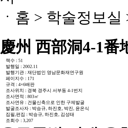
ㆍ홈 > 학술정보실 
慶州 西部洞4-1番
책수 : 51
발행일 : 2002.11
발행기관 : 재단법인 영남문화재연구원
페이지수 : 171
규격 : 4×6배판
조사위치 : 경북 경주시 서부동 4-1번지
조사면적 : 803㎡
조사연유 : 건물신축으로 인한 구제발굴
발굴조사자 : 박승규, 하진호, 박진, 윤온식
집필,편집 : 박승규, 하진호, 김성태
조회수 : 3,207