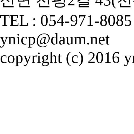
산면 천평2길 43(천
TEL : 054-971-808
ynicp@daum.net
copyright (c) 2016 yn