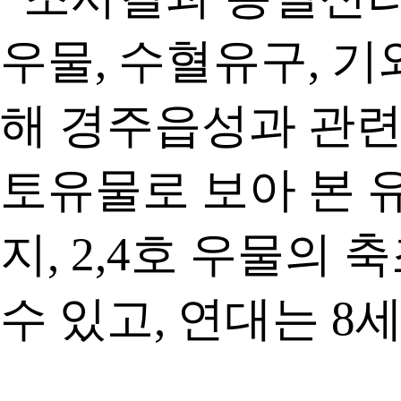
우물, 수혈유구, 
해 경주읍성과 관련
토유물로 보아 본 유
지, 2,4호 우물
수 있고, 연대는 8